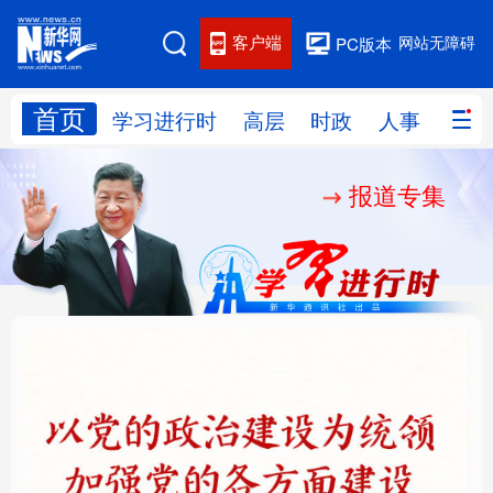
客户端
网站无障碍
PC版本
首页
网站地图
学习进行时
高层
时政
人事
国际
报道专集
学习进行时
高层
时政
人事
国际
财经
网评
港澳
台湾
思客智库
全球连线
教育
科技
科创
量子
体育
文化
书画
健康
军事
铸魂强党丨以党的政治
“作为千年古都，要把传
访谈
视频
图片
政务