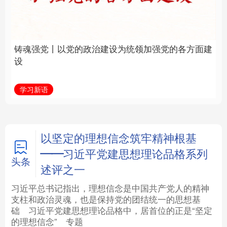
建设为统领加强党的各
统和现代有机融合在一
方面建设
起”
法律
中央文件
金融
汽车
学习新语
近镜头
食品
人居
信息化
数字经济
学术中国
乡村振兴
银龄
溯源中国
以坚定的理想信念筑牢精神根基
——习近平党建思想理论品格系列
城市
旅游
能源
会展
头条
述评之一
彩票
娱乐
时尚
悦读
习近平总书记指出，理想信念是中国共产党人的精神
支柱和政治灵魂，也是保持党的团结统一的思想基
础
习近平
党建思想理论品格中，居首位的正是“坚定
公益
一带一路
亚太网
上市公司
的理想信念”
专题
文化产业
地方频道