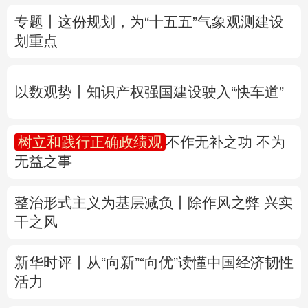
以数观势丨知识产权强国建设驶入“快车道”
多语种频道
树立和践行正确政绩观
不作无补之功 不为
English
Español
Français
عربى
无益之事
Русский язык
日本語
한국어
整治形式主义为基层减负丨除作风之弊 兴实
Deutsch
Português
干之风
新华时评丨从“向新”“向优”读懂中国经济韧性
活力
保障生态环境法典实施 首个配套司法解释发
布
联合国教科文组织确认北京为2029年“世界