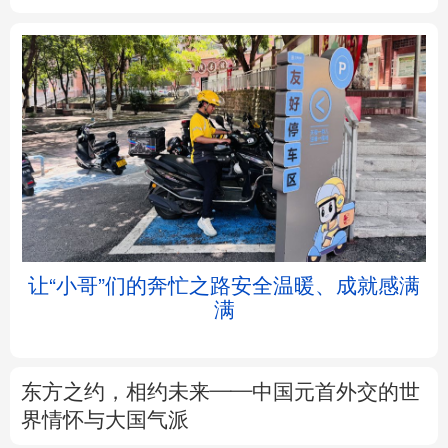
北京
天津
河北
山西
辽宁
吉林
上海
江苏
浙江
安徽
福建
江西
让“小哥”们的奔忙之路安全温暖、成就感满
满
山东
河南
湖北
湖南
广东
广西
海南
重庆
东方之约，相约未来——中国元首外交的世
四川
贵州
云南
西藏
界情怀与大国气派
陕西
甘肃
青海
宁夏
专题丨
这份规划，为“十五五”气象观测建设
划重点
新疆
内蒙古
黑龙江