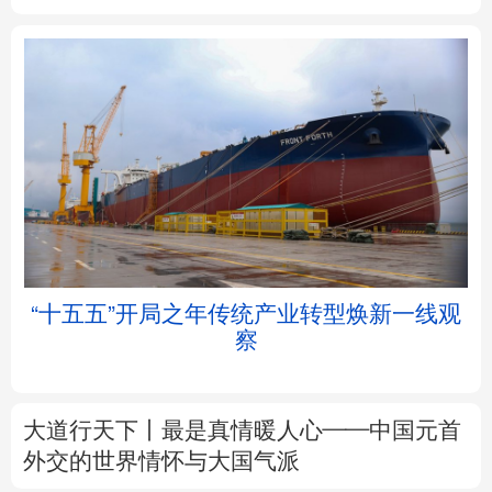
北京
天津
河北
山西
辽宁
吉林
上海
江苏
浙江
安徽
福建
江西
“十五五”开局之年传统产业转型焕新一线观
察
山东
河南
湖北
湖南
广东
广西
海南
重庆
大道行天下丨最是真情暖人心——中国元首
四川
贵州
云南
西藏
外交的
世界
情怀与大国气派
陕西
甘肃
青海
宁夏
中塔人士共话《习近平谈治国理政》第五卷
新疆
内蒙古
黑龙江