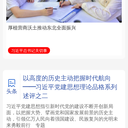
全面振兴
建设为统领加强党的各
方面建设
法律
中央文件
金融
汽车
习近平总书记关切事
学习新语
食品
人居
信息化
数字经济
学术中国
乡村振兴
银龄
溯源中国
以高度的历史主动把握时代航向
——习近平党建思想理论品格系列
城市
旅游
能源
会展
头条
述评之二
彩票
娱乐
时尚
悦读
习近平党建思想指引新时代党的建设不断开创新局
面，以把握大势、擘画党和国家发展前景的历史主
动，引领亿万人民向着强国建设、民族复兴的光明未
公益
一带一路
亚太网
上市公司
来勇毅前行
专题
文化产业
地方频道