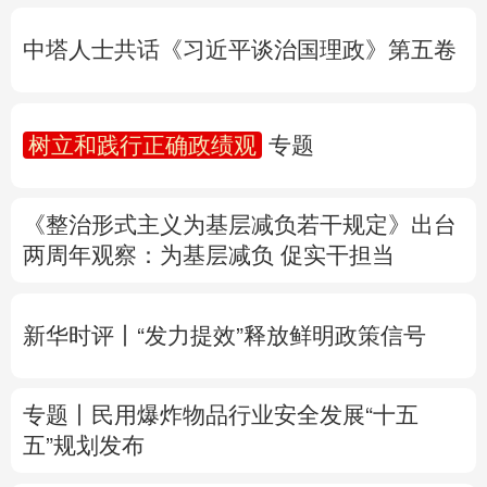
树立和践行正确政绩观
专题
多语种频道
《整治形式主义为基层减负若干规定》出台
English
Español
Français
عربى
两周年
观察
：为基层减负 促实干担当
Русский язык
日本語
한국어
新华时评丨“发力提效”释放鲜明政策信号
Deutsch
Português
专题丨
民用爆炸物品行业安全发展“十五
五”规划发布
专家解读中国首例对外贸易国家安全调查：
中国经贸治理体系一次重要升级
专题丨
“白海豚”逼近华东 罕见远洋台风将登