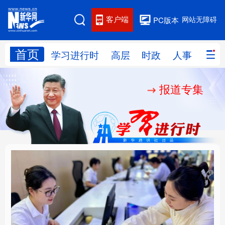
客户端
网站无障碍
PC版本
首页
网站地图
学习进行时
高层
时政
人事
国际
报道专集
学习进行时
高层
时政
人事
国际
财经
网评
港澳
台湾
思客智库
全球连线
教育
科技
科创
量子
体育
文化
书画
健康
军事
厚植营商沃土推动东北
铸魂强党丨以党的政治
访谈
视频
图片
政务