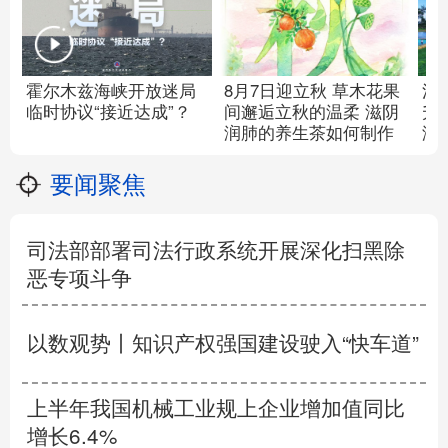
霍尔木兹海峡开放迷局
8月7日迎立秋
草木花果
消
临时协议“接近达成”？
间邂逅立秋的温柔
滋阴
升
润肺的养生茶如何制作
济
要闻聚焦
司法部部署司法行政系统开展深化扫黑除
恶专项斗争
以数观势丨知识产权强国建设驶入“快车道”
上半年我国机械工业规上企业增加值同比
增长6.4%