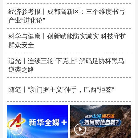
经济参考报丨
成都高新区：三个维度书写
产业“进化论”
科学与健康丨创新赋能防灾减灾 科技守护
群众安全
追光丨
连续三轮“下克上” 解码足协杯黑马
逆袭之路
随笔丨“新门罗主义”伸手，巴西“拒签”