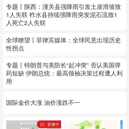
专题丨
陕西：潼关县强降雨引发土崖滑坡致
1人失联
柞水县持续强降雨突发泥石流致1
人死亡2人失联
全球瞭望丨菲律宾媒体：全球民意出现历史
性拐点
专题丨
特朗普与美防长“起冲突”
否认美国弹
药短缺
伊朗总统：最高领袖决策过程遭人利
用
国际金价大涨 油价涨跌不一
直播中