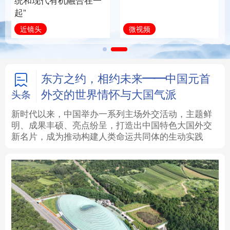
统和现代有机融合在一
起”
法律
中央文件
金融
汽车
微视频
近镜头
食品
人居
信息化
数字经济
学术中国
乡村振兴
银龄
溯源中国
东方之约，相约未来——中国元首
外交的世界情怀与大国气派
头条
城市
旅游
能源
会展
新时代以来，中国举办一系列主场外交活动，主题鲜
明、成果丰硕、亮点纷呈，打造出中国特色大国外交
彩票
娱乐
时尚
悦读
新名片，成为推动构建人类命运共同体的生动实践
公益
一带一路
亚太网
上市公司
文化产业
地方频道