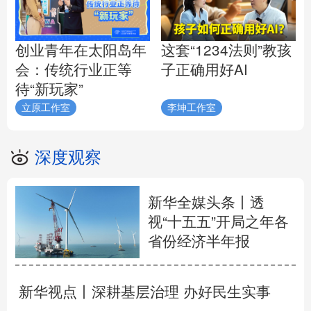
创业青年在太阳岛年
这套“1234法则”教孩
会：传统行业正等
子正确用好AI
待“新玩家”
立原工作室
李坤工作室
深度观察
新华全媒头条丨
透
视“十五五”开局之年各
省份经济半年报
新华视点丨
深耕基层治理 办好民生实事