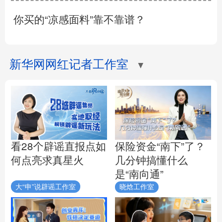
你买的“凉感面料”靠不靠谱？
新华网网红记者工作室
▼
看28个辟谣直报点如
保险资金“南下”了？
何点亮求真星火
几分钟搞懂什么
是“南向通”
大“申”说辟谣工作室
晓焓工作室