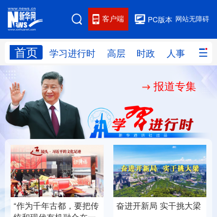
客户端
网站无障碍
PC版本
首页
网站地图
学习进行时
高层
时政
人事
国际
报道专集
学习进行时
高层
时政
人事
国际
财经
网评
港澳
台湾
思客智库
全球连线
教育
科技
科创
量子
体育
文化
书画
健康
军事
奋进开新局 实干挑大梁
“作为千年古都，要把传
访谈
视频
图片
政务