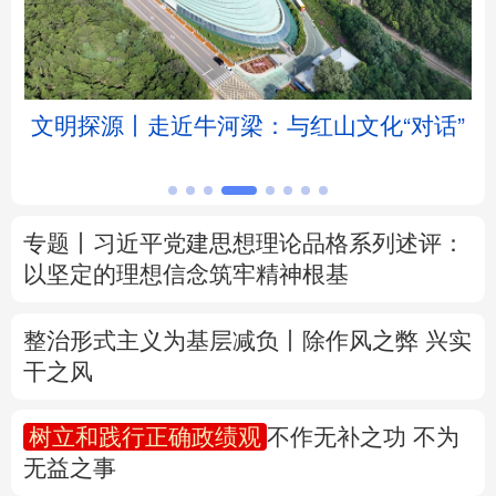
北京
天津
河北
山西
辽宁
吉林
上海
江苏
文明探源丨走近牛河梁：与红山文化“对话”
浙江
安徽
福建
江西
山东
河南
湖北
湖南
专题丨
习近平党建思想理论品格系列述评：
以坚定的理想信念筑牢精神根基
广东
广西
海南
重庆
四川
贵州
云南
西藏
整治形式主义为基层减负丨除作风之弊 兴实
干之风
陕西
甘肃
青海
宁夏
树立和践行正确政绩观
不作无补之功 不为
新疆
内蒙古
黑龙江
无益之事