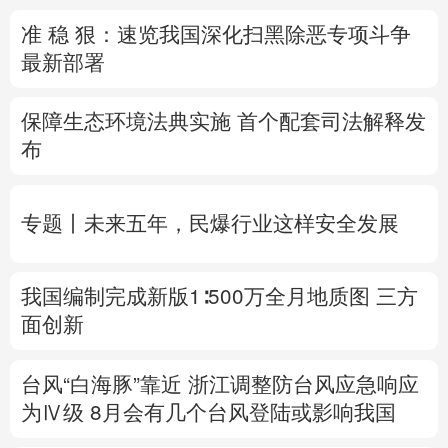
准 稳 狠：速览我国深化扫黑除恶专项斗争
多语种频道
最新部署
English
Español
Français
عربى
保障生态环境法典实施 首个配套司法解释发
Русский язык
日本語
한국어
布
Deutsch
Português
专题丨
未来五年，民爆行业这样安全发展
我国编制完成新版1∶500万全月地质图 三方
面创新
台风“白海豚”靠近 浙江调整防台风应急响应
为Ⅳ级
8月
会有几个台风登陆或影响我国