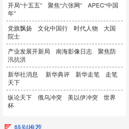
开局“十五五”
聚焦“六张网”
APEC“中国
年”
党旗飘扬
文化中国行
时代人物
大国
院士
产业发展开新局
南海影像日志
聚焦防
汛抗洪
新华社消息
新华典评
新华走笔
走笔
天下
纵论天下
俄乌冲突
美以伊冲突
世界
杯
特别推荐