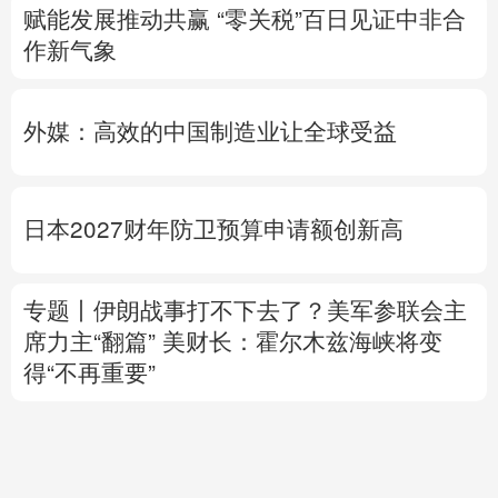
赋能发展推动共赢 “零关税”百日见证中非合
作新气象
外媒：高效的中国制造业让全球受益
日本2027财年防卫预算申请额创新高
专题丨
伊朗战事打不下去了？美军参联会主
席力主“翻篇”
美财长：霍尔木兹海峡将变
得“不再重要”
美媒：马斯克拒绝让乌克兰用“星链”打击俄
境内目标