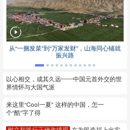
北京
天津
河北
山西
辽宁
吉林
上海
江苏
浙江
安徽
福建
江西
从“一捆发菜”到“万家发财”，山海同心铺就
振兴路
山东
河南
湖北
湖南
广东
广西
海南
重庆
以心相交，成其久远——中国元首外交的世
四川
贵州
云南
西藏
界情怀与大国气派
陕西
甘肃
青海
宁夏
来这里“Cool一夏”
这样的中国，怎一
个“酷”字了得
新疆
内蒙古
黑龙江
树立和践行正确政绩观
在为民造福上出实