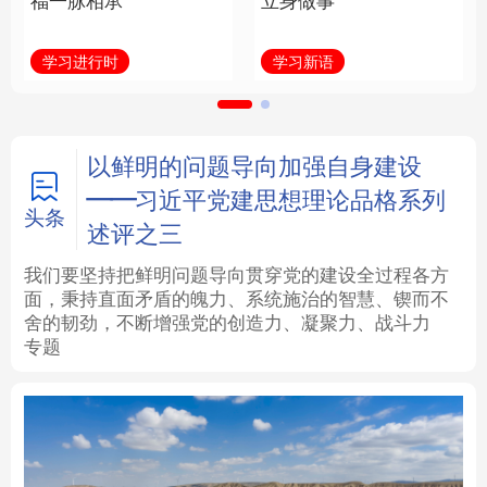
福一脉相承
立身做事
法律
中央文件
金融
汽车
学习进行时
学习新语
食品
人居
信息化
数字经济
学术中国
乡村振兴
银龄
溯源中国
以鲜明的问题导向加强自身建设
——习近平党建思想理论品格系列
城市
旅游
能源
会展
头条
述评之三
彩票
娱乐
时尚
悦读
我们要坚持把鲜明问题导向贯穿党的建设全过程各方
面，秉持直面矛盾的魄力、系统施治的智慧、锲而不
舍的韧劲，不断增强党的创造力、凝聚力、战斗力
公益
一带一路
亚太网
上市公司
专题
文化产业
地方频道