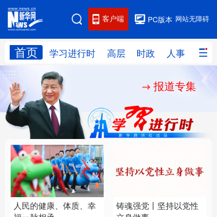
客户端
网站无障碍
PC版本
首页
网站地图
学习进行时
高层
时政
人事
国际
报道专集
学习进行时
高层
时政
人事
国际
财经
网评
港澳
台湾
思客智库
全球连线
教育
科技
科创
量子
体育
文化
书画
健康
军事
人民的健康、体质、幸
铸魂强党丨坚持以党性
访谈
视频
图片
政务