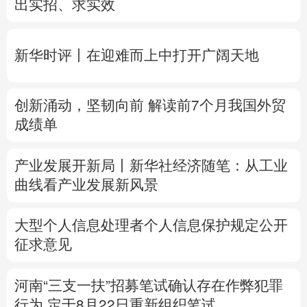
创新涌动，坚韧向前 解读前7个月我国外贸
多语种频道
成绩单
English
Español
Français
عربى
产业发展开新局丨
新华社经济随笔：从工业
Русский язык
日本語
한국어
曲线看产业发展新风景
Deutsch
Português
大型个人信息处理者个人信息保护规定公开
征求意见
河南“三支一扶”招募笔试确认存在作弊犯罪
行为
定于8月22日重新组织笔试
专题丨
台风“白海豚”预计在浙闽沿海登陆
浙
闽启动防汛防台风三级应急响应
6省市启动
洪水防御Ⅳ级响应