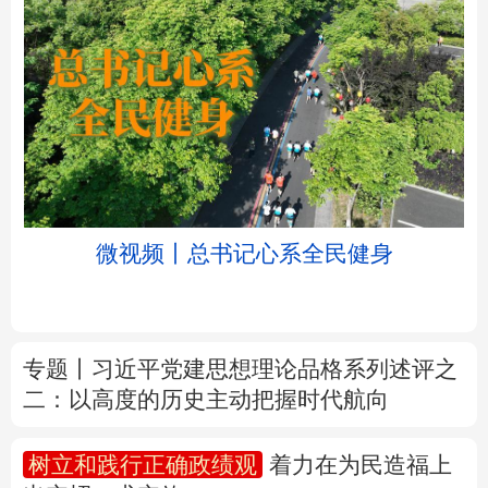
北京
天津
河北
山西
辽宁
吉林
上海
江苏
微视频丨总书记心系全民健身
浙江
安徽
福建
江西
山东
河南
湖北
湖南
专题丨
习近平党建思想理论品格系列述评之
二：以高度的历史主动把握时代航向
广东
广西
海南
重庆
四川
贵州
云南
西藏
树立和践行正确政绩观
着力在为民造福上
出实招、求实效
陕西
甘肃
青海
宁夏
新疆
内蒙古
黑龙江
新华时评丨在迎难而上中打开广阔天地