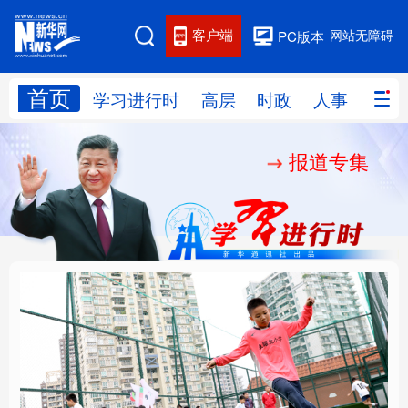
客户端
网站无障碍
PC版本
首页
网站地图
学习进行时
高层
时政
人事
国际
报道专集
学习进行时
高层
时政
人事
国际
财经
网评
港澳
台湾
思客智库
全球连线
教育
科技
科创
量子
体育
文化
书画
健康
军事
构建更高水平的全民健
乐享全民健身 共筑健康
访谈
视频
图片
政务