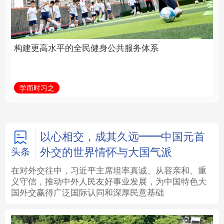
身公共服务体系
中国
法律
中央文件
金融
汽车
学而时习之
学习新语
食品
人居
信息化
数字经济
学术中国
乡村振兴
银龄
溯源中国
以心相交，成其久远——中国元首
外交的世界情怀与大国气派
头条
城市
旅游
能源
会展
在对外交往中，习近平主席坦率真诚、从容亲和、重
义守信，推动中外人民友好事业发展，为中国特色大
彩票
娱乐
时尚
悦读
国外交赢得广泛国际认同和深厚民意基础
公益
一带一路
亚太网
上市公司
文化产业
地方频道