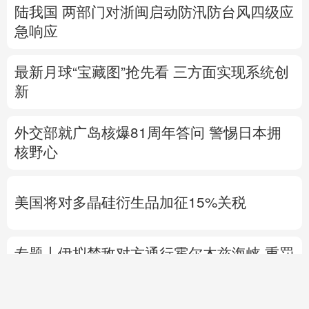
陆我国
两部门对浙闽启动防汛防台风四级应
急响应
最新月球“宝藏图”抢先看
三方面实现系统创
新
外交部就广岛核爆81周年答问
警惕日本拥
核野心
美国将对多晶硅衍生品加征15%关税
专题丨
伊拟禁敌对方通行霍尔木兹海峡 重罚
违规者
伊媒：格什姆岛附近爆炸声系打
击“敌对目标”所致