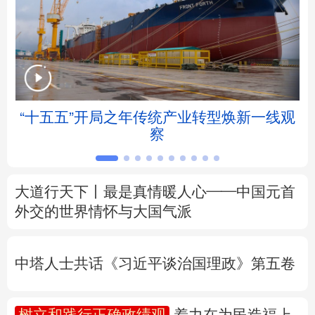
北京
天津
河北
山西
辽宁
吉林
上海
江苏
浙江
安徽
福建
江西
“十五五”开局之年传统产业转型焕新一线观
察
山东
河南
湖北
湖南
广东
广西
海南
重庆
大道行天下丨最是真情暖人心——中国元首
四川
贵州
云南
西藏
外交的
世界
情怀与大国气派
陕西
甘肃
青海
宁夏
中塔人士共话《习近平谈治国理政》第五卷
新疆
内蒙古
黑龙江
树立和践行正确政绩观
着力在为民造福上