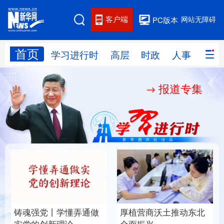
客户端
网站无障碍
PC版本
首页
网站地图
学习进行时
高层
时政
人事
国际
报道专集
学习进行时
高层
时政
人事
国际
财经
网评
港澳
台湾
思客智库
全球连线
教育
科技
科创
量子
体育
文化
书画
健康
军事
铸魂强党丨学懂弄通做
厚植营商沃土推动东北
访谈
视频
图片
政务