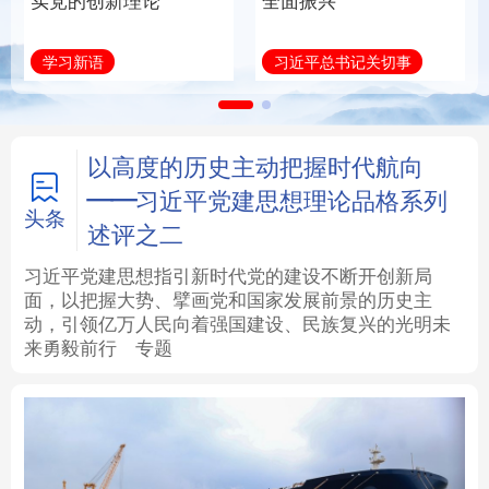
实党的创新理论
全面振兴
法律
中央文件
金融
汽车
学习新语
习近平总书记关切事
食品
人居
信息化
数字经济
学术中国
乡村振兴
银龄
溯源中国
以高度的历史主动把握时代航向
——习近平党建思想理论品格系列
城市
旅游
能源
会展
头条
述评之二
彩票
娱乐
时尚
悦读
习近平党建思想指引新时代党的建设不断开创新局
面，以把握大势、擘画党和国家发展前景的历史主
动，引领亿万人民向着强国建设、民族复兴的光明未
公益
一带一路
亚太网
上市公司
来勇毅前行
专题
文化产业
地方频道