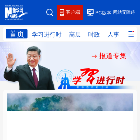
客户端
网站无障碍
PC版本
首页
网站地图
学习进行时
高层
时政
人事
国际
报道专集
学习进行时
高层
时政
人事
国际
财经
网评
港澳
台湾
思客智库
全球连线
教育
科技
科创
量子
体育
文化
书画
健康
军事
“我是人民的勤务员”
铸魂强党丨建设堪当民
访谈
视频
图片
政务