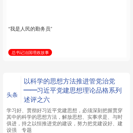
族复兴重任的高素质干
部队伍
法律
中央文件
金融
汽车
总书记治国理政故事
学习新语
食品
人居
信息化
数字经济
学术中国
乡村振兴
银龄
溯源中国
以科学的思想方法推进管党治党
——习近平党建思想理论品格系列
城市
旅游
能源
会展
头条
述评之六
彩票
娱乐
时尚
悦读
学习好、贯彻好习近平党建思想，必须深刻把握贯穿
其中的科学的思想方法，解放思想、实事求是、与时
俱进，持之以恒推进党的建设，努力把党建设好、建
公益
一带一路
亚太网
上市公司
设强
专题
文化产业
地方频道