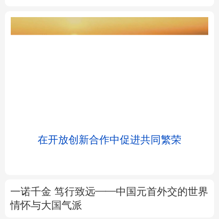
北京
天津
河北
山西
辽宁
吉林
上海
江苏
浙江
安徽
福建
江西
浸
在开放创新合作中促进共同繁荣
山东
河南
湖北
湖南
广东
广西
海南
重庆
一诺千金 笃行致远——中国元首外交的世界
四川
贵州
云南
西藏
情怀与大国气派
陕西
甘肃
青海
宁夏
党中央国务院邀请优秀专家人才代表北戴河
休假侧记
新疆
内蒙古
黑龙江