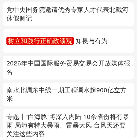
树立和践行正确政绩观
知畏与有为
多语种频道
2026年中国国际服务贸易交易会开放媒体报
English
Español
Français
عربى
名
Русский язык
日本語
한국어
南水北调东中线一期工程调水超900亿立方
Deutsch
Português
米
专题丨
“白海豚”将深入内陆 10余省份将有暴
雨 局地有特大暴雨、雷暴大风
台风天还要
关注这些内容
公安部再次公布15起涉汛涉灾网络谣言案例
详情