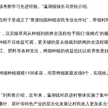
镇考察学习先进经验。”瀛湖镇镇长马世钰介绍。
子里成立了“青溪怡园种植农民专业合作社”，带领村
汉滨烟草局从种植到烘烤全流程给予我们‘保姆式’的
烟种植不仅收益可观，更关键的是从移栽到烘烤的全流程
工、肥料等各种支出，烤烟种植的收益也比以前养鱼更
种植规模1100多亩，培育烤烟家庭农场9个，实现收入
”刘和青介绍，近年来，瀛湖镇对跃进村整体实施了集中
桑叶、茶叶等特色产业的层次化发展让村民收入更加多元