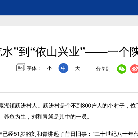
吃水”到“依山兴业”——一个
字体：
小
中
大
分享到：
镇跃进村人。跃进村是个不到300户人的小村子，位于
、养鱼为生，刘和青就是其中的一员。
已经51岁的刘和青讲起了昔日旧事：“二十世纪八十年