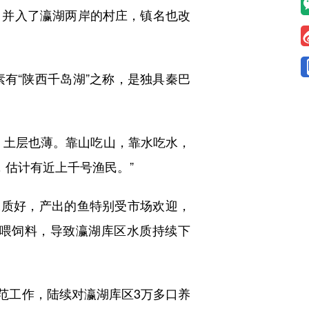
口并入了瀛湖两岸的村庄，镇名也改
素有“陕西千岛湖”之称，是独具秦巴
土层也薄。靠山吃山，靠水吃水，
，估计有近上千号渔民。”
质好，产出的鱼特别受市场欢迎，
喂饲料，导致瀛湖库区水质持续下
范工作，陆续对瀛湖库区3万多口养