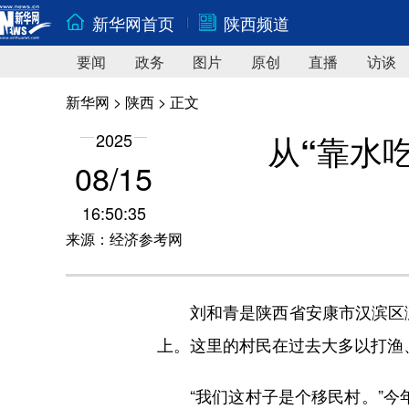
新华网首页
陕西频道
要闻
政务
图片
原创
直播
访谈
新华网
>
陕西
> 正文
从“靠水
2025
08/15
16:50:35
来源：经济参考网
刘和青是陕西省安康市汉滨区瀛湖
上。这里的村民在过去大多以打渔
“我们这村子是个移民村。”今年