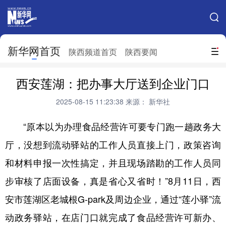
手机新华网
网站地图
新华网首页
搜索
陕西频道首页
陕西要闻
地方频道
西安莲湖：把办事大厅送到企业门口
北京
天津
河北
山西
2025-08-15 11:23:38
来源： 新华社
辽宁
吉林
上海
江苏
“原本以为办理食品经营许可要专门跑一趟政务大
浙江
安徽
福建
江西
厅，没想到流动驿站的工作人员直接上门，政策咨询
山东
河南
湖北
湖南
和材料申报一次性搞定，并且现场踏勘的工作人员同
广东
广西
海南
重庆
步审核了店面设备，真是省心又省时！”8月11日，西
安市莲湖区老城根G-park及周边企业，通过“莲小驿”流
四川
贵州
云南
西藏
动政务驿站，在店门口就完成了食品经营许可新办、
陕西
甘肃
青海
宁夏