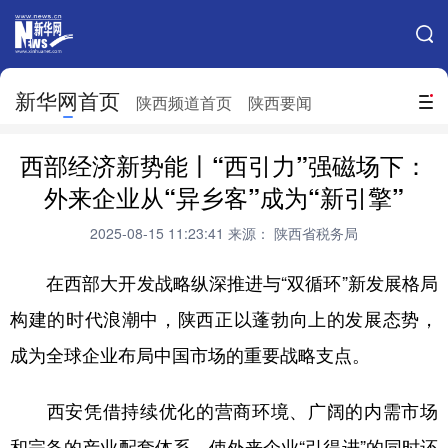
手机新华网
网站地图
新华网首页
搜索
陕西频道首页
陕西要闻
地方频道
西部经济新势能丨“西引力”强磁场下：
北京
天津
河北
山西
外来企业从“异乡客”成为“新引擎”
辽宁
吉林
上海
江苏
2025-08-15 11:23:41
来源： 陕西省税务局
浙江
安徽
福建
江西
在西部大开发战略纵深推进与“双循环”新发展格局
山东
河南
湖北
湖南
构建的时代浪潮中，陕西正以蓬勃向上的发展态势，
成为全球企业布局中国市场的重要战略支点。
广东
广西
海南
重庆
四川
贵州
云南
西藏
西安凭借持续优化的营商环境、广阔的内需市场
陕西
甘肃
青海
宁夏
和完备的产业配套体系，使外来企业“引得进”的同时还