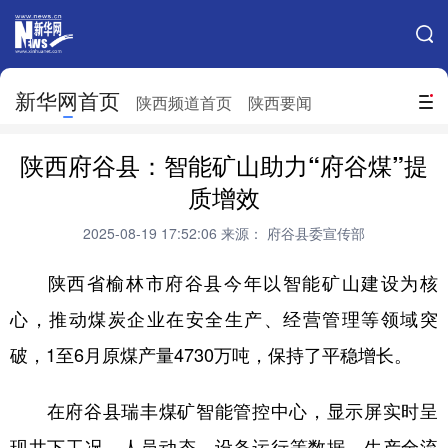
手机新华网
网站地图
新华网首页
搜索
陕西频道首页
陕西要闻
地方频道
陕西府谷县：智能矿山助力“府谷煤”提
北京
天津
河北
山西
质增效
辽宁
吉林
上海
江苏
2025-08-19 17:52:06
来源： 府谷县委宣传部
浙江
安徽
福建
江西
陕西省榆林市府谷县今年以智能矿山建设为核
山东
河南
湖北
湖南
心，推动煤炭企业在安全生产、经营管理等领域突
破，1至6月原煤产量4730万吨，保持了平稳增长。
广东
广西
海南
重庆
四川
贵州
云南
西藏
在府谷县瑞丰煤矿智能管控中心，显示屏实时呈
陕西
甘肃
青海
宁夏
现井下工况、人员动态、设备运行等数据，生产全流