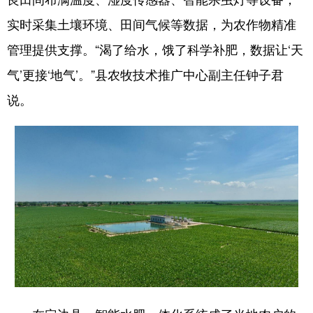
新疆
内蒙古
黑龙江
实时
采
集土壤环境、田间气候等
数据
，
为
农作物
精准
管理
提供
支撑
。
“渴了给水，饿了科学补肥，
数据
让‘天
气’更接‘地气’。”县农牧技术推广中心副主任钟子君
说。