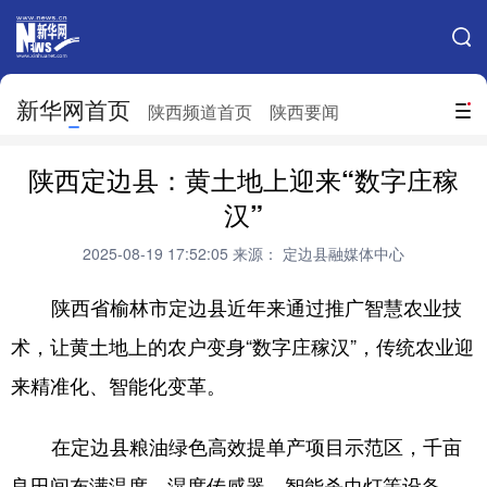
手机新华网
网站地图
新华网首页
搜索
陕西频道首页
陕西要闻
地方频道
陕西定边县：黄土地上迎来“数字庄稼
北京
天津
河北
山西
汉”
辽宁
吉林
上海
江苏
2025-08-19 17:52:05
来源： 定边县融媒体中心
浙江
安徽
福建
江西
陕西省榆林市
定边县
近年来
通过推广
智慧农业
技
山东
河南
湖北
湖南
术
，
让黄土地上的农户变身“数字庄稼汉”，传统农业
迎
来精准化、智能化变革。
广东
广西
海南
重庆
四川
贵州
云南
西藏
在定边县粮油绿色高效提单产项目示范区，
千亩
陕西
甘肃
青海
宁夏
良田
间
布满
温度、湿度传感器、智能杀虫灯等设备
，