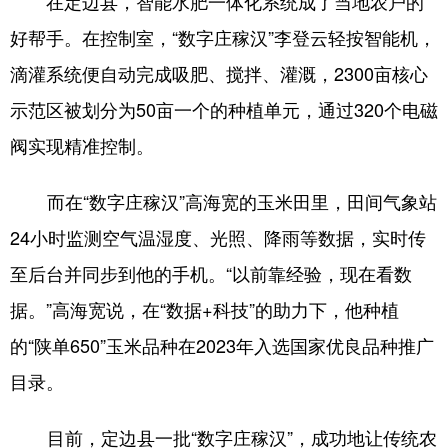
在
定边
县，
智能水肥一体化
系统
成了
当
地
农户
的
好帮手
。
在控制室，
“数字庄稼汉”
李登云
轻
按
智能机
，
滴灌系统
便自动完成
吸肥、搅拌、灌溉
，
2300亩核心
示范区
被
划分为50亩一个的种植单元，通过320个电磁
阀实现精准控制。
而在
“数字庄稼汉”
高海宽的玉米田里，田间气象站
24小时监测
空气温湿度、光照
、降雨等
数据，
实时传
至后台并同步到他的手机。
“
以前靠经验，现在看数
据。
”高海宽说，
在
“
数据
+
科技
”
的
助力下，他种植
的
“陕单650”玉米品种
在2023年
入选国家优良品种推广
目录。
目前
，定
边
县一
批
“数字庄稼汉”
，
成功地
让
传统农