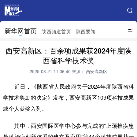
手机新华网
网站地图
新华网首页
搜索
陕西频道首页
陕西要闻
地方频道
西安高新区：百余项成果获2024年度陕
北京
天津
河北
山西
西省科学技术奖
辽宁
吉林
上海
江苏
2025-08-21 11:06:40
来源： 西安高新区
浙江
安徽
福建
江西
近日，《陕西省人民政府关于2024年度陕西省科
山东
河南
湖北
湖南
学技术奖励的决定》发布，西安高新区109项科技成果
或个人获奖入列。
广东
广西
海南
重庆
四川
贵州
云南
西藏
其中，西安国际医学中心参与完成的“上颈椎疾患
陕西
甘肃
青海
宁夏
外科治疗创新体系的建立及应用”等44个科技成果获一