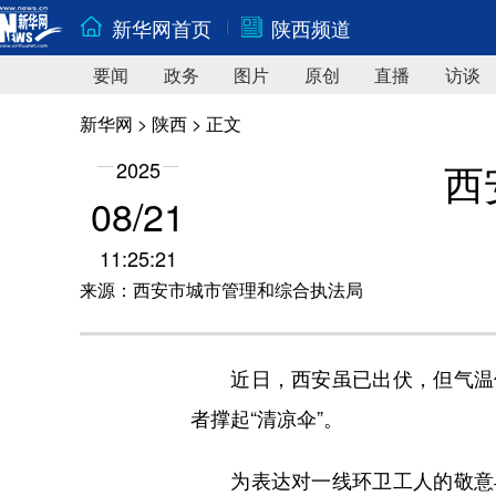
新华网首页
陕西频道
要闻
政务
图片
原创
直播
访谈
新华网
>
陕西
> 正文
西
2025
08/21
11:25:21
来源：西安市城市管理和综合执法局
近日，西安虽已出伏，但气温依
者撑起“清凉伞”。
为表达对一线环卫工人的敬意与