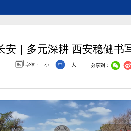
长安｜多元深耕 西安稳健书
字体：
小
中
大
分享到：