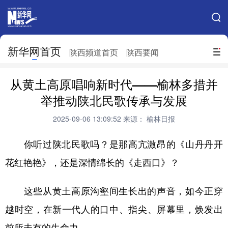
手机新华网
网站地图
新华网首页
搜索
陕西频道首页
陕西要闻
地方频道
从黄土高原唱响新时代——榆林多措并
北京
天津
河北
山西
举推动陕北民歌传承与发展
辽宁
吉林
上海
江苏
2025-09-06 13:09:52
来源： 榆林日报
浙江
安徽
福建
江西
你听过陕北民歌吗？是那高亢激昂的《山丹丹开
山东
河南
湖北
湖南
花红艳艳》，还是深情绵长的《走西口》？
广东
广西
海南
重庆
这些从黄土高原沟壑间生长出的声音，如今正穿
四川
贵州
云南
西藏
越时空，在新一代人的口中、指尖、屏幕里，焕发出
陕西
甘肃
青海
宁夏
前所未有的生命力。