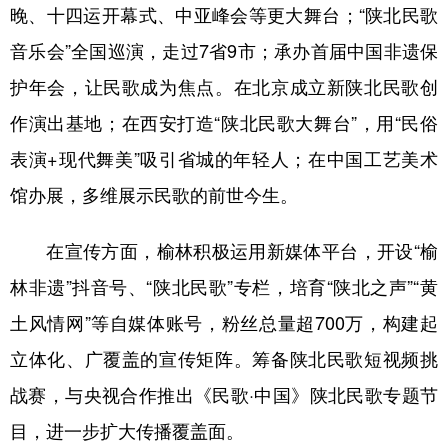
晚、十四运开幕式、中亚峰会等更大舞台；“陕北民歌
音乐会”全国巡演，走过7省9市；承办首届中国非遗保
护年会，让民歌成为焦点。在北京成立新陕北民歌创
作演出基地；在西安打造“陕北民歌大舞台”，用“民俗
表演+现代舞美”吸引省城的年轻人；在中国工艺美术
馆办展，多维展示民歌的前世今生。
在宣传方面，榆林积极运用新媒体平台，开设“榆
林非遗”抖音号、“陕北民歌”专栏，培育“陕北之声”“黄
土风情网”等自媒体账号，粉丝总量超700万，构建起
立体化、广覆盖的宣传矩阵。筹备陕北民歌短视频挑
战赛，与央视合作推出《民歌·中国》陕北民歌专题节
目，进一步扩大传播覆盖面。