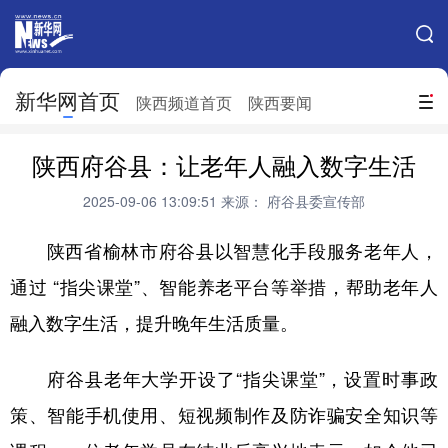
手机新华网
网站地图
新华网首页
搜索
陕西频道首页
陕西要闻
地方频道
陕西府谷县：让老年人融入数字生活
北京
天津
河北
山西
2025-09-06 13:09:51
来源： 府谷县委宣传部
辽宁
吉林
上海
江苏
陕西省榆林市府谷县以智慧化手段服务老年人，
浙江
安徽
福建
江西
通过 “指尖课堂”、智能养老平台等举措，帮助老年人
山东
河南
湖北
湖南
融入数字生活，提升晚年生活质量。
广东
广西
海南
重庆
府谷县老年大学开设了“指尖课堂”，设置时事政
四川
贵州
云南
西藏
策、智能手机使用、短视频制作及防诈骗安全知识等
陕西
甘肃
青海
宁夏