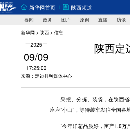
新华网首页
陕西频道
要闻
政务
图片
原创
直播
访谈
新华网
>
陕西
> 信息
陕西定
2025
09/09
17:25:00
来源：定边县融媒体中心
采挖、分拣、装袋，在陕西省榆
座座“小山”，等待装车发往全国各
“今年洋葱品质好，亩产1.8万斤