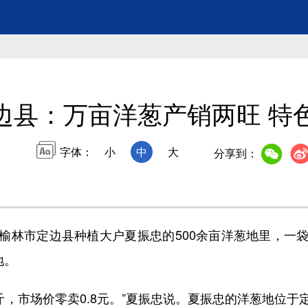
边县：万亩洋葱产销两旺 特
字体：
小
中
大
分享到：
林市定边县种植大户夏振忠的500余亩洋葱地里，一袋
地。
，市场价零卖0.8元。”夏振忠说。夏振忠的洋葱地位