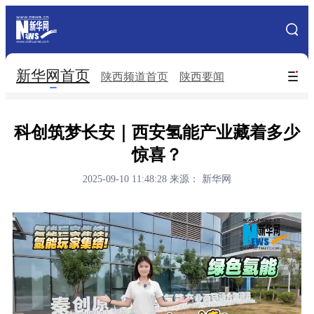
手机新华网
网站地图
新华网首页
搜索
陕西频道首页
陕西要闻
地方频道
北京
天津
河北
山西
科创筑梦长安｜西安氢能产业藏着多少
惊喜？
辽宁
吉林
上海
江苏
2025-09-10 11:48:28
来源： 新华网
浙江
安徽
福建
江西
山东
河南
湖北
湖南
广东
广西
海南
重庆
四川
贵州
云南
西藏
陕西
甘肃
青海
宁夏