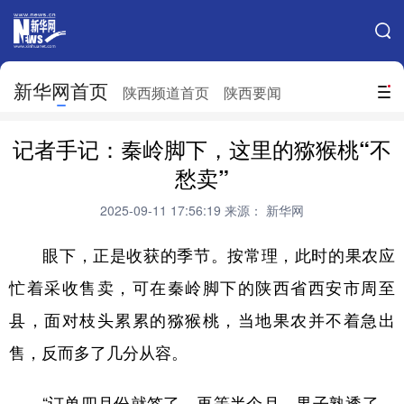
手机新华网
网站地图
新华网首页
搜索
陕西频道首页
陕西要闻
地方频道
记者手记：秦岭脚下，这里的猕猴桃“不
北京
天津
河北
山西
愁卖”
辽宁
吉林
上海
江苏
2025-09-11 17:56:19
来源： 新华网
浙江
安徽
福建
江西
眼下，正是收获的季节。按常理，此时的果农应
山东
河南
湖北
湖南
忙着采收售卖，可在秦岭脚下的陕西省西安市周至
县，面对枝头累累的猕猴桃，当地果农并不着急出
广东
广西
海南
重庆
售，反而多了几分从容。
四川
贵州
云南
西藏
陕西
甘肃
青海
宁夏
“订单四月份就签了，再等半个月，果子熟透了，