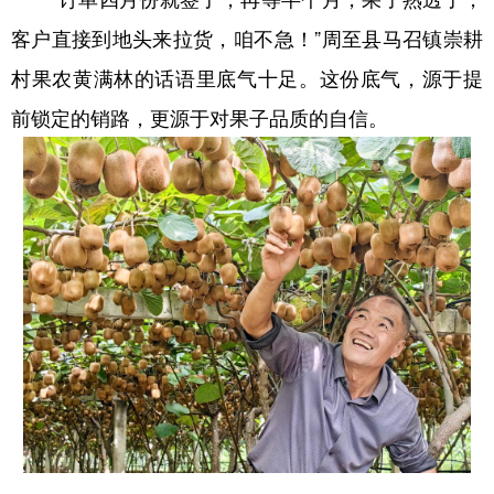
新疆
内蒙古
黑龙江
客户直接到地头来拉货，咱不急！”周至县马召镇崇耕
村果农黄满林的话语里底气十足。这份底气，源于提
前锁定的销路，更源于对果子品质的自信。