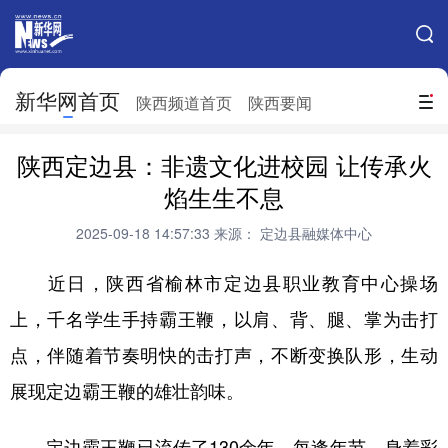
手机新华网
网站地图
新华网首页
搜索
陕西频道首页
陕西要闻
地方频道
陕西定边县：非遗文化进校园 让传承火
北京
天津
河北
山西
焰生生不息
辽宁
吉林
上海
江苏
2025-09-18 14:57:33
来源： 定边县融媒体中心
浙江
安徽
福建
江西
近日，陕西省榆林市定边县职业教育中心操场
山东
河南
湖北
湖南
上，千名学生手持霸王鞭，以肩、背、腿、掌为击打
点，伴随着节奏明快的击打声，不断变换队形，生动
广东
广西
海南
重庆
展现定边霸王鞭的雄壮韵味。
四川
贵州
云南
西藏
陕西
甘肃
青海
宁夏
定边霸王鞭已流传了130余年，每逢年节，身着彩