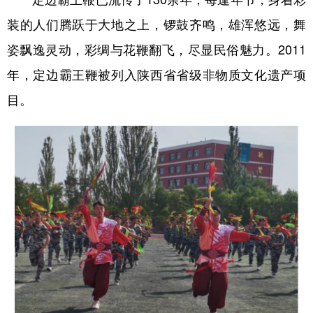
新疆
内蒙古
黑龙江
装的人们腾跃于大地之上，锣鼓齐鸣，雄浑悠远，舞
姿飘逸灵动，彩绸与花鞭翻飞，尽显民俗魅力。2011
年，定边霸王鞭被列入陕西省省级非物质文化遗产项
目。