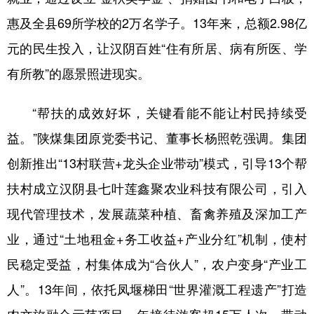
惠及全县69所学校的2万名学子。13年来，总额2.98亿
元的民生投入，让汉阴百姓“住有所居、病有所医、学
有所教”的愿景照进现实。
“帮扶的成效好坏，关键看能不能让村民持续受
益。”陕煤集团原党委书记、董事长杨照乾强调。集团
创新推出“13村联营+龙头企业带动”模式，引导13个帮
扶村成立汉阴县七叶莲鑫聚农业科技有限公司，引入
现代管理技术，发展蔬菜种植、畜禽养殖及深加工产
业，通过“土地租金+务工收益+产业分红”机制，使村
民稳定受益，村集体成为“合伙人”，农户变身“产业工
人”。13年间，依托凤堰梯田“世界灌溉工程遗产”打造
农文旅融合示范项目，年接待游客超15万人次，带动