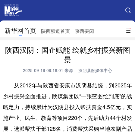
手机新华网
网站地图
新华网首页
搜索
陕西频道首页
陕西要闻
地方频道
陕西汉阴：国企赋能 绘就乡村振兴新图
北京
天津
河北
山西
景
辽宁
吉林
上海
江苏
2025-09-19 09:16:01
来源： 汉阴县融媒体中心
浙江
安徽
福建
江西
从2012年与陕西省安康市汉阴县结缘，到2025年
山东
河南
湖北
湖南
乡村振兴全面推进，陕煤集团以“一张蓝图绘到底”的战
略定力，持续累计为汉阴县投入帮扶资金4.5亿元，实
广东
广西
海南
重庆
施产业、民生、教育等项目220个，先后助力44个村发
四川
贵州
云南
西藏
展，选派帮扶干部128名，消费帮扶采购当地农副产品
陕西
甘肃
青海
宁夏