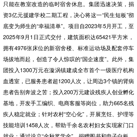
只能在教室改造的临时宿舍休息。集团迅速决策，捐
资3亿元援建学校二期工程，决心将这一“民生短板”彻
底变为师生的“幸福清单”。项目自2023年5月开工，至
2025年9月1日正式交付，建筑面积达65421平方米，
拥有4976张床位的新宿舍楼、标准运动场及配套停车
场拔地而起，创造了令人惊叹的“国企速度”。此外，集
团投入1300万元在漩涡镇建成全市首个一级医疗机构
血透室，已服务患者超1200人次，让周边3个镇的肾病
患者告别奔波之苦；投入200万元建设残疾人创业孵化
基地，开发手工编织、电商客服等岗位，助力665名残
疾人稳定就业；针对农村“空心化”，开展烹饪、护理等
技能培训1458人次，帮助千余名农村妇女实现家门口
就业；通过设立“金秋奖学金”、捐赠图书和电子白板，