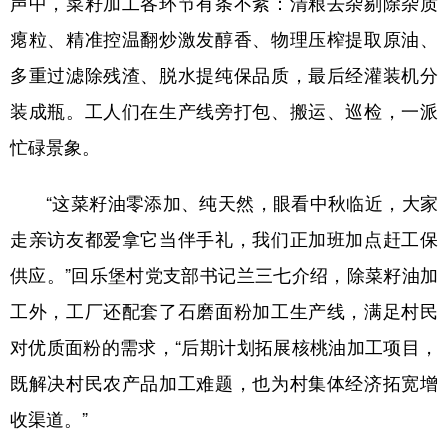
声中，菜籽加工各环节有条不紊：清粮去杂剔除杂质
新疆
内蒙古
黑龙江
瘪粒、精准控温翻炒激发醇香、物理压榨提取原油、
多重过滤除残渣、脱水提纯保品质，最后经灌装机分
装成瓶。工人们在生产线旁打包、搬运、巡检，一派
忙碌景象。
“这菜籽油零添加、纯天然，眼看中秋临近，大家
走亲访友都爱拿它当伴手礼，我们正加班加点赶工保
供应。”回乐堡村党支部书记兰三七介绍，除菜籽油加
工外，工厂还配套了石磨面粉加工生产线，满足村民
对优质面粉的需求，“后期计划拓展核桃油加工项目，
既解决村民农产品加工难题，也为村集体经济拓宽增
收渠道。”