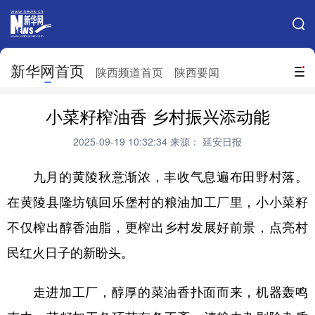
手机新华网
网站地图
新华网首页
搜索
陕西频道首页
陕西要闻
地方频道
小菜籽榨油香 乡村振兴添动能
北京
天津
河北
山西
2025-09-19 10:32:34
来源： 延安日报
辽宁
吉林
上海
江苏
九月的黄陵秋意渐浓，丰收气息遍布田野村落。
浙江
安徽
福建
江西
在黄陵县隆坊镇回乐堡村的粮油加工厂里，小小菜籽
山东
河南
湖北
湖南
不仅榨出醇香油脂，更榨出乡村发展好前景，点亮村
广东
广西
海南
重庆
民红火日子的新盼头。
四川
贵州
云南
西藏
走进加工厂，醇厚的菜油香扑面而来，机器轰鸣
陕西
甘肃
青海
宁夏