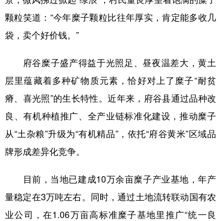
新疆
内蒙古
黑龙江
颗粒笑道：“今年糜子颗粒比往年厚实，肯定能多收几
袋，卖个好价钱。”
府谷糜子盛产得益于光照足、昼夜温差大，黄土
层里蕴藏着多种矿物质元素，恰好对上了糜子“耐贫
瘠、喜光照”的生长特性。近年来，府谷县通过品种改
良、有机种植推广、全产业链标准化建设，推动糜子
从“土杂粮”升级为“有机精品”，依托“府谷黄米”区域品
牌形成差异化竞争。
目前，当地已建成10万余亩糜子产业基地，年产
量稳定在3万吨左右。同时，通过土地流转联动国有农
业公司，在1.06万亩高标准糜子基地里推广“统一良