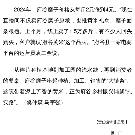
2024年，府谷糜子价格从每斤2元涨到4元。“现在
直播间不仅卖府谷糜子原粮，也推黄米礼盒、糜子面
杂粮包。上个月，线上卖了1.5万多斤，有不少人回头
购买，客户就认‘府谷黄米’这个品牌。”府谷县一家电商
平台的运营员袁二金说。
从连片种植基地到加工园的流水线，再到消费者
的餐桌，府谷糜子串起种植、加工、销售的“大链条”。
这碗带着泥土芳香的黄米，正为府谷乡村振兴铺就“扎
实路”。（樊仲森 马宇强）
【责任编辑:张思思 】
推 广