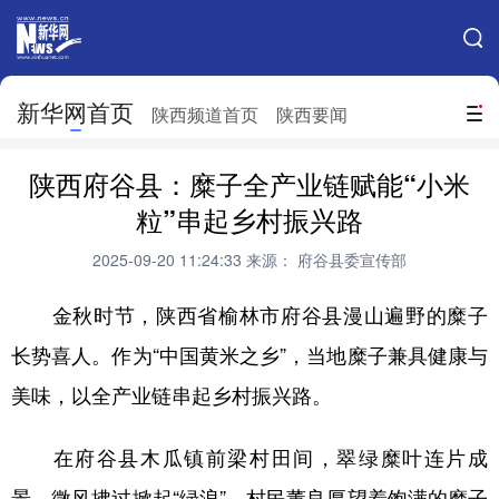
手机新华网
网站地图
新华网首页
搜索
陕西频道首页
陕西要闻
地方频道
陕西府谷县：糜子全产业链赋能“小米
北京
天津
河北
山西
粒”串起乡村振兴路
辽宁
吉林
上海
江苏
2025-09-20 11:24:33
来源： 府谷县委宣传部
浙江
安徽
福建
江西
金秋时节，陕西省榆林市府谷县漫山遍野的糜子
山东
河南
湖北
湖南
长势喜人。作为“中国黄米之乡”，当地糜子兼具健康与
美味，以全产业链串起乡村振兴路。
广东
广西
海南
重庆
四川
贵州
云南
西藏
在府谷县木瓜镇前梁村田间，翠绿糜叶连片成
陕西
甘肃
青海
宁夏
景，微风拂过掀起“绿浪”，村民董良厚望着饱满的糜子