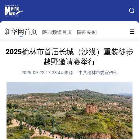
手机新华网
网站地图
新华网首页
搜索
陕西频道首页
陕西要闻
地方频道
2025榆林市首届长城（沙漠）重装徒步
北京
天津
河北
山西
越野邀请赛举行
辽宁
吉林
上海
江苏
2025-09-22 17:23:44
来源： 中共榆林市委宣传部
浙江
安徽
福建
江西
山东
河南
湖北
湖南
广东
广西
海南
重庆
四川
贵州
云南
西藏
陕西
甘肃
青海
宁夏