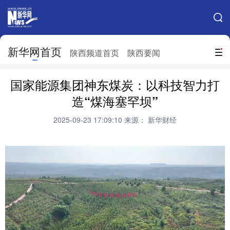
手机新华网
网站地图
新华网首页
搜索
陕西频道首页
陕西要闻
地方频道
国家能源集团神东煤炭：以科技智力打
北京
天津
河北
山西
造“煤海塞罕坝”
辽宁
吉林
上海
江苏
2025-09-23 17:09:10
来源： 新华财经
浙江
安徽
福建
江西
山东
河南
湖北
湖南
广东
广西
海南
重庆
四川
贵州
云南
西藏
陕西
甘肃
青海
宁夏