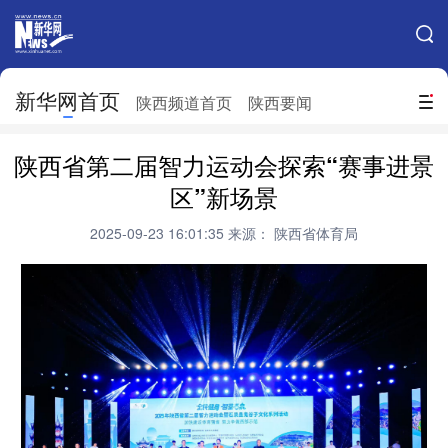
手机新华网
网站地图
新华网首页
搜索
陕西频道首页
陕西要闻
地方频道
陕西省第二届智力运动会探索“赛事进景
北京
天津
河北
山西
区”新场景
辽宁
吉林
上海
江苏
2025-09-23 16:01:35
来源： 陕西省体育局
浙江
安徽
福建
江西
山东
河南
湖北
湖南
广东
广西
海南
重庆
四川
贵州
云南
西藏
陕西
甘肃
青海
宁夏