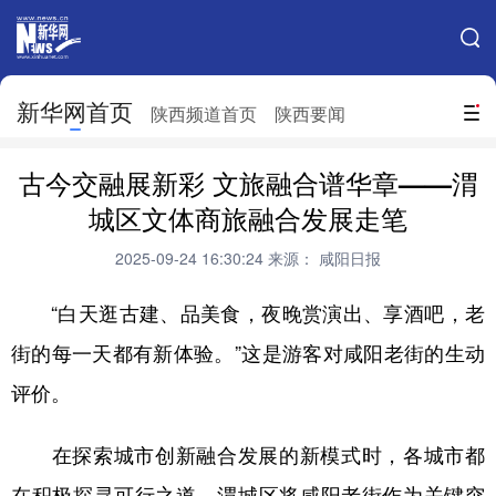
手机新华网
网站地图
新华网首页
搜索
陕西频道首页
陕西要闻
地方频道
古今交融展新彩 文旅融合谱华章——渭
北京
天津
河北
山西
城区文体商旅融合发展走笔
辽宁
吉林
上海
江苏
2025-09-24 16:30:24
来源： 咸阳日报
浙江
安徽
福建
江西
“白天逛古建、品美食，夜晚赏演出、享酒吧，老
山东
河南
湖北
湖南
街的每一天都有新体验。”这是游客对咸阳老街的生动
评价。
广东
广西
海南
重庆
四川
贵州
云南
西藏
在探索城市创新融合发展的新模式时，各城市都
陕西
甘肃
青海
宁夏
在积极探寻可行之道。渭城区将咸阳老街作为关键突