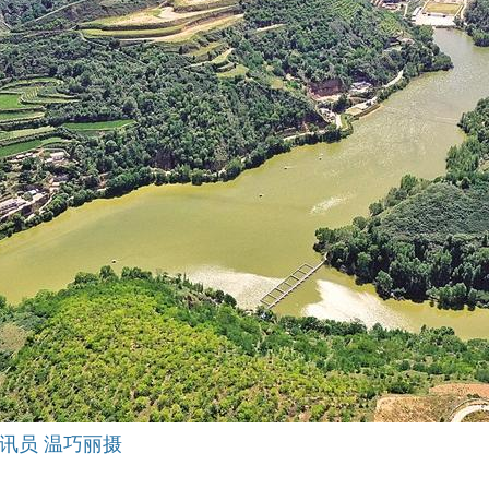
讯员 温巧丽摄