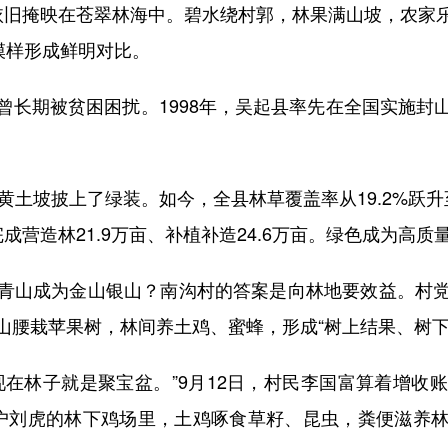
旧掩映在苍翠林海中。碧水绕村郭，林果满山坡，农家乐
模样形成鲜明对比。
期被贫困困扰。1998年，吴起县率先在全国实施封
坡披上了绿装。如今，全县林草覆盖率从19.2%跃升至7
完成营造林21.9万亩、补植补造24.6万亩。绿色成为高质
山成为金山银山？南沟村的答案是向林地要效益。村党
山腰栽苹果树，林间养土鸡、蜜蜂，形成“树上结果、树下
林子就是聚宝盆。”9月12日，村民李国富算着增收
户刘虎的林下鸡场里，土鸡啄食草籽、昆虫，粪便滋养