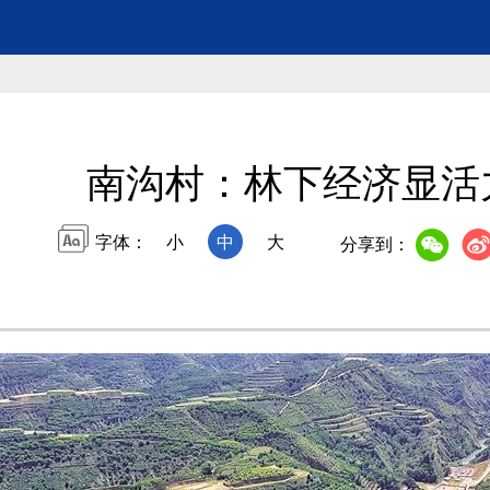
南沟村：林下经济显活
字体：
小
中
大
分享到：