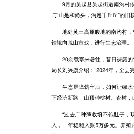
9月的吴起县吴起街道南沟村依
与“山是和尚头，沟是千丘丘”的旧
地处黄土高原腹地的南沟村，曾长
铁锹向荒山宣战，进行生态治理。
20余载寒来暑往，昔日裸露的黄土
局长刘兴旗介绍：“2024年，全县
生态屏障筑牢后，如何让绿水青
下经济新路：山顶种桃树、杏树，
“过去广种薄收填不饱肚子，现在
入，一年稳稳入账5万多元。养殖