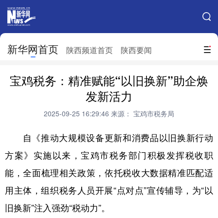
手机新华网
网站地图
新华网首页
搜索
陕西频道首页
陕西要闻
地方频道
宝鸡税务：精准赋能“以旧换新”助企焕
北京
天津
河北
山西
发新活力
辽宁
吉林
上海
江苏
2025-09-25 16:29:46
来源： 宝鸡市税务局
浙江
安徽
福建
江西
自《推动大规模设备更新和消费品以旧换新行动
山东
河南
湖北
湖南
方案》实施以来，宝鸡市税务部门积极发挥税收职
能，全面梳理相关政策，依托税收大数据精准匹配适
广东
广西
海南
重庆
用主体，组织税务人员开展“点对点”宣传辅导，为“以
四川
贵州
云南
西藏
旧换新”注入强劲“税动力”。
陕西
甘肃
青海
宁夏