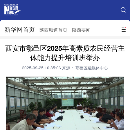
手机新华网
网站地图
新华网首页
搜索
陕西频道首页
陕西要闻
地方频道
西安市鄠邑区2025年高素质农民经营主
北京
天津
河北
山西
体能力提升培训班举办
辽宁
吉林
上海
江苏
2025-09-25 10:35:06
来源： 鄠邑区融媒体中心
浙江
安徽
福建
江西
山东
河南
湖北
湖南
广东
广西
海南
重庆
四川
贵州
云南
西藏
陕西
甘肃
青海
宁夏