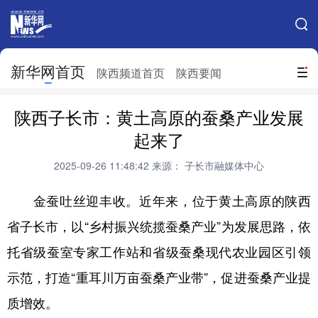
手机新华网
网站地图
新华网首页
搜索
陕西频道首页
陕西要闻
地方频道
陕西子长市：黄土高原的蚕桑产业发展
北京
天津
河北
山西
起来了
辽宁
吉林
上海
江苏
2025-09-26 11:48:42
来源： 子长市融媒体中心
浙江
安徽
福建
江西
金蚕吐丝迎丰收。近年来，位于黄土高原的陕西
山东
河南
湖北
湖南
省子长市，以“乡村振兴统揽蚕桑产业”为发展思路，依
托省级蚕室专家工作站和省级蚕桑现代农业园区引领
广东
广西
海南
重庆
示范，打造“重耳川万亩蚕桑产业带”，促进蚕桑产业提
四川
贵州
云南
西藏
质增效。
陕西
甘肃
青海
宁夏