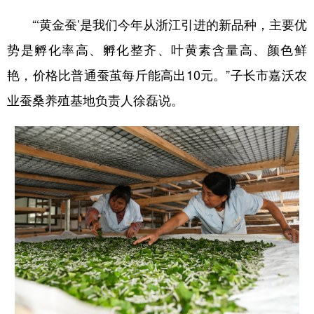
新疆
内蒙古
黑龙江
“‘黄金蚕’是我们今年从浙江引进的新品种，主要优
势是孵化率高、孵化整齐、叶黄素含量高、颜色鲜
艳，价格比普通蚕茧每斤能高出10元。”子长市嘉沃农
业蚕桑养殖基地负责人徐磊说。