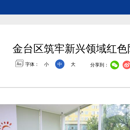
金台区筑牢新兴领域红色
字体：
小
中
大
分享到：