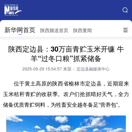
手机新华网
网站地图
新华网首页
搜索
陕西频道首页
陕西要闻
地方频道
陕西定边县：30万亩青贮玉米开镰 牛
北京
天津
河北
山西
羊“过冬口粮”抓紧储备
辽宁
吉林
上海
江苏
2025-09-29 15:54:57
来源： 定边县融媒体中心
浙江
安徽
福建
江西
位于黄土高原的陕西省榆林市定边县，近期迎来
山东
河南
湖北
湖南
玉米秸秆青贮的收获季。农户们抢抓晴好天气，全力
储备优质青贮饲料，为牲畜安全越冬备足“营养包”。
广东
广西
海南
重庆
四川
贵州
云南
西藏
陕西
甘肃
青海
宁夏