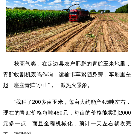
新疆
内蒙古
黑龙江
秋高气爽，在定边县农户邢鹏的青贮玉米地里，
青贮收割机轰鸣作响，运输卡车紧随身旁，车厢里垒
起一座座青贮“小山”，一派热火景象。
“我种了200多亩玉米，每亩大约能产4.5吨左右，
现在的青贮价格每吨460元，每亩的价格能卖到2000
元多一点。而且全程机械化，预计一天左右就收完
了。”邢鹏说。