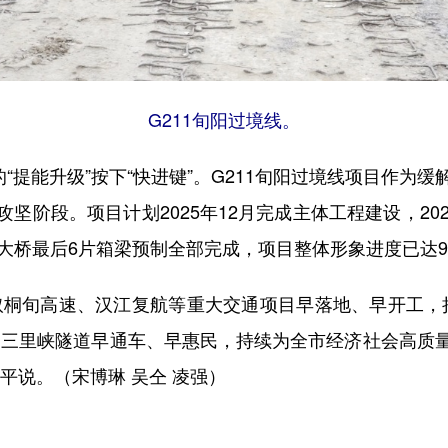
G211旬阳过境线。
提能升级”按下“快进键”。G211旬阳过境线项目作为
坚阶段。项目计划2025年12月完成主体工程建设，20
大桥最后6片箱梁预制全部完成，项目整体形象进度已达
旬高速、汉江复航等重大交通项目早落地、早开工，挂
路、三里峡隧道早通车、早惠民，持续为全市经济社会高质
平说。（宋博琳 吴仝 凌强）