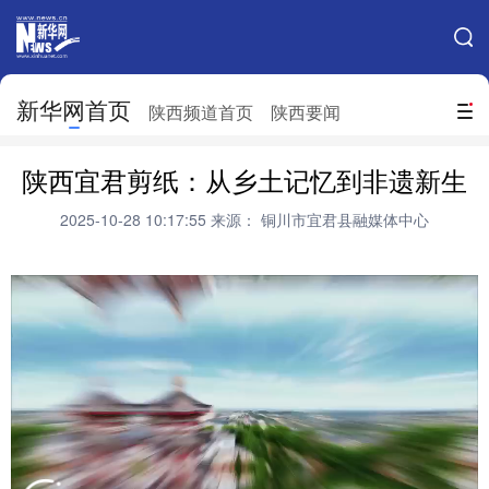
手机新华网
网站地图
新华网首页
搜索
陕西频道首页
陕西要闻
地方频道
陕西宜君剪纸：从乡土记忆到非遗新生
北京
天津
河北
山西
2025-10-28 10:17:55
来源： 铜川市宜君县融媒体中心
辽宁
吉林
上海
江苏
浙江
安徽
福建
江西
山东
河南
湖北
湖南
广东
广西
海南
重庆
四川
贵州
云南
西藏
陕西
甘肃
青海
宁夏