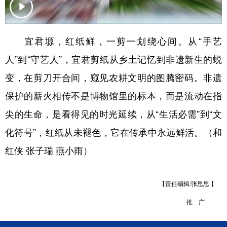
新疆
内蒙古
黑龙江
宜君塬，红纸鲜，一剪一划绕心间。从“手艺
人”到“守艺人”，宜君剪纸从乡土记忆到非遗新生的蜕
变，在剪刀开合间，窥见农耕文明的图腾密码。非遗
保护的薪火相传不是博物馆里的标本，而是流动在指
尖的生命，是看得见的时光延续，从“生活必需”到“文
化符号”，红纸从未褪色，它在传承中永远鲜活。（和
红侠 张子瑞 燕小雨）
【责任编辑:张思思 】
推 广