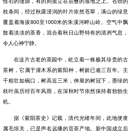
怪石的缝隙，有的则挺立在层叠的坡地之上。苍劲的
新疆
内蒙古
黑龙江
枝条间，经过秋露浸润的叶片依然苍翠，满山的绿意
覆盖着海拔800至1000米的朱溪河畔山岭。空气中飘
散着淡淡的茶香，混合着秋日山野特有的清冽气息，
令人心神宁静。
在这片古老的茶园中，屹立着一株极其珍贵的古
茶树，它属于灌木系的紫阳种，树龄已逾三百年。主
干粗壮如碗口，树高近三米，伸展的树冠下，墨绿的
枝叶虽历经百年风雨，在深秋时节依然保持着勃勃生
机。
据《紫阳茶史》记载，清代光绪年间，此地便隶
属毛坝关，已是声名远播的贡茶产地。新中国成立后