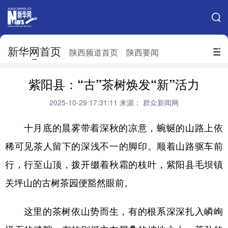
手机新华网
网站地图
新华网首页
搜索
陕西频道首页
陕西要闻
地方频道
紫阳县：“古”茶树焕发“新”活力
北京
天津
河北
山西
2025-10-29 17:31:11
来源： 群众新闻网
辽宁
吉林
上海
江苏
十月底的晨雾带着深秋的凉意，蜿蜒的山路上依
浙江
安徽
福建
江西
稀可见茶人留下的深浅不一的脚印。顺着山路驱车前
山东
河南
湖北
湖南
行，行至山顶，拨开缀着秋霜的枝叶，紫阳县毛坝镇
广东
广西
海南
重庆
关坪山的古树茶园便豁然眼前。
四川
贵州
云南
西藏
这里的茶树依山势而生，有的根系深深扎入嶙峋
陕西
甘肃
青海
宁夏