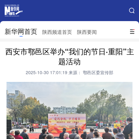
手机新华网
网站地图
新华网首页
搜索
陕西频道首页
陕西要闻
地方频道
西安市鄠邑区举办“我们的节日·重阳”主
北京
天津
河北
山西
题活动
辽宁
吉林
上海
江苏
2025-10-30 17:01:19
来源： 鄠邑区委宣传部
浙江
安徽
福建
江西
山东
河南
湖北
湖南
广东
广西
海南
重庆
四川
贵州
云南
西藏
陕西
甘肃
青海
宁夏