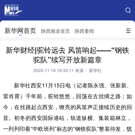
手机新华网
网站地图
新华网首页
搜索
陕西频道首页
陕西要闻
地方频道
新华财经|驼铃远去 风笛响起——“钢铁
北京
天津
河北
山西
驼队”续写开放新篇章
辽宁
吉林
上海
江苏
2025-11-16 16:33:11
来源： 新华社
浙江
安徽
福建
江西
新华社西安11月15日电（记者陈永强、张新新、
山东
河南
湖北
湖南
雷肖霄）千年前，驼铃悠悠，回荡在古丝绸之路；如
今，在丝路起点西安，嘹亮的风笛声正接续历史的回
广东
广西
海南
重庆
音。初冬的西安国际港站，轨道纵横、集装箱林立，
四川
贵州
云南
西藏
一列列印着“中欧班列”标志的“钢铁驼队”整装待发，犹
陕西
甘肃
青海
宁夏