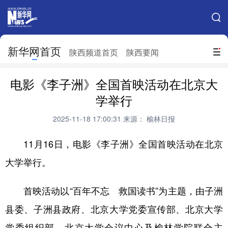
手机新华网
网站地图
新华网首页
搜索
陕西频道首页
陕西要闻
地方频道
电影《李子洲》全国首映活动在北京大
北京
天津
河北
山西
学举行
辽宁
吉林
上海
江苏
2025-11-18 17:00:31
来源： 榆林日报
浙江
安徽
福建
江西
11月16日，电影《李子洲》全国首映活动在北京
山东
河南
湖北
湖南
大学举行。
广东
广西
海南
重庆
首映活动以“百年不忘 救国读书”为主题，由子洲
四川
贵州
云南
西藏
县委、子洲县政府、北京大学党委宣传部、北京大学
陕西
甘肃
青海
宁夏
党委组织部、北京大学会议中心及榆林学院联合主