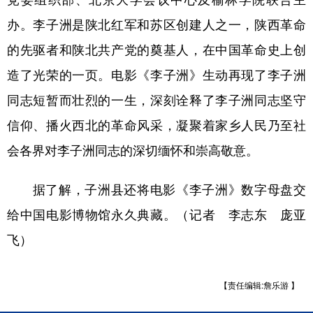
新疆
内蒙古
黑龙江
办。李子洲是陕北红军和苏区创建人之一，陕西革命
的先驱者和陕北共产党的奠基人，在中国革命史上创
造了光荣的一页。电影《李子洲》生动再现了李子洲
同志短暂而壮烈的一生，深刻诠释了李子洲同志坚守
信仰、播火西北的革命风采，凝聚着家乡人民乃至社
会各界对李子洲同志的深切缅怀和崇高敬意。
据了解，子洲县还将电影《李子洲》数字母盘交
给中国电影博物馆永久典藏。（记者 李志东 庞亚
飞）
【责任编辑:詹乐游 】