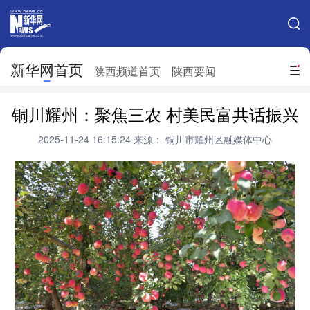
手机新华网
网站地图
新华网首页
搜索
陕西频道首页
陕西要闻
地方频道
铜川耀州：聚焦三农 村美民富共话振兴
北京
天津
河北
山西
2025-11-24 16:15:24
来源： 铜川市耀州区融媒体中心
辽宁
吉林
上海
江苏
浙江
安徽
福建
江西
山东
河南
湖北
湖南
广东
广西
海南
重庆
四川
贵州
云南
西藏
陕西
甘肃
青海
宁夏