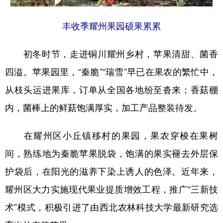
新疆
内蒙古
黑龙江
丰收季耀州果园硕果累累
初冬时节，走进铜川耀州乡村，苹果清甜、菌香
四溢。苹果园里，“秦脆”“瑞雪”早已在果农的繁忙中，
从枝头运进果库，订单从全国各地纷至沓来；香菇棚
内，菌棒上的鲜菇饱满厚实，加工产品整装待发。
在耀州区小丘镇移村的果园，果农穿梭在果树
间，熟练地为秦脆苹果脱袋，饱满的果实褪去外层保
护袋后，在阳光的滋养下染上诱人的色泽。近年来，
耀州区大力实施现代果业提质增效工程，推广“三新技
术”模式，积极引进了由西北农林科技大学最新研究选