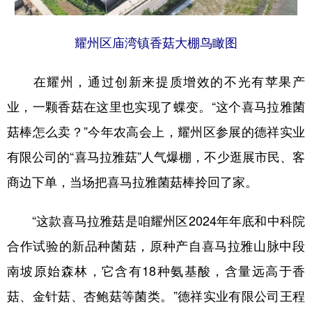
耀州区庙湾镇香菇大棚鸟瞰图
在耀州，通过创新来提质增效的不光有苹果产
业，一颗香菇在这里也实现了蝶变。“这个喜马拉雅菌
菇棒怎么卖？”今年农高会上，耀州区参展的德祥实业
有限公司的“喜马拉雅菇”人气爆棚，不少逛展市民、客
商边下单，当场把喜马拉雅菌菇棒拎回了家。
“这款喜马拉雅菇是咱耀州区2024年年底和中科院
合作试验的新品种菌菇，原种产自喜马拉雅山脉中段
南坡原始森林，它含有18种氨基酸，含量远高于香
菇、金针菇、杏鲍菇等菌类。”德祥实业有限公司王程