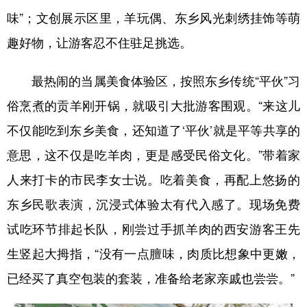
味”；文创展示区里，羊玩偶、东乡风光刺绣挂饰等萌
趣好物，让游客忍不住驻足挑选。
最热闹的当属美食体验区，按照东乡传统“平伙”习
俗烹煮的贡羊刚开锅，就吸引大批游客围观。“来这儿
不仅能吃到东乡美食，还知道了‘平伙’就是平等共享的
意思，这不仅是吃羊肉，更是感受民俗文化。”带着家
人来打卡的市民李女士说。吃着美食，再配上悠扬的
东乡民歌表演，沉浸式体验太有代入感了。现场免费
试吃环节排起长队，刚尝过手抓羊肉的西安游客王先
生竖起大拇指，“没有一点膻味，肉质比想象中更嫩，
已经买了真空包装的套装，准备给老家亲戚也尝尝。”