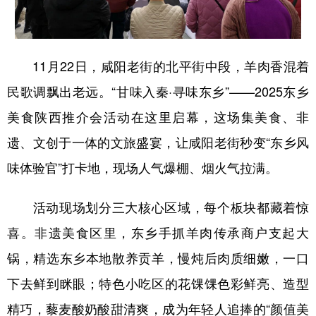
新疆
内蒙古
黑龙江
11月22日，咸阳老街的北平街中段，羊肉香混着
民歌调飘出老远。“甘味入秦·寻味东乡”——2025东乡
美食陕西推介会活动在这里启幕，这场集美食、非
遗、文创于一体的文旅盛宴，让咸阳老街秒变“东乡风
味体验官”打卡地，现场人气爆棚、烟火气拉满。
活动现场划分三大核心区域，每个板块都藏着惊
喜。非遗美食区里，东乡手抓羊肉传承商户支起大
锅，精选东乡本地散养贡羊，慢炖后肉质细嫩，一口
下去鲜到眯眼；特色小吃区的花馃馃色彩鲜亮、造型
精巧，藜麦酸奶酸甜清爽，成为年轻人追捧的“颜值美