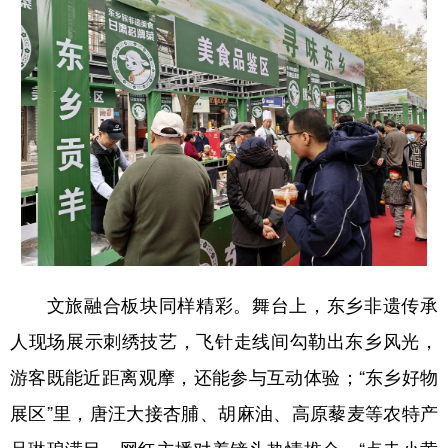
文旅融合板块同样精彩。舞台上，东乡非遗传承
人现场展示刺绣技艺，飞针走线间勾勒出东乡风光，
游客既能近距离观摩，还能参与互动体验；“东乡好物
展区”里，唐汪大接杏脯、胡麻油、高原藜麦等农特产
品琳琅满目，网红主播对着镜头热情推介，“点击小黄