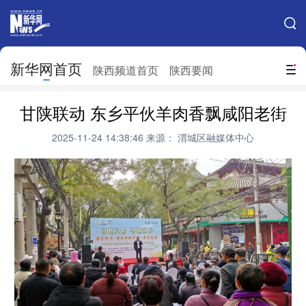
手机新华网
网站地图
新华网首页
搜索
陕西频道首页
陕西要闻
地方频道
甘陕联动 东乡平伙羊肉香飘咸阳老街
北京
天津
河北
山西
2025-11-24 14:38:46
来源： 渭城区融媒体中心
辽宁
吉林
上海
江苏
浙江
安徽
福建
江西
山东
河南
湖北
湖南
广东
广西
海南
重庆
四川
贵州
云南
西藏
陕西
甘肃
青海
宁夏