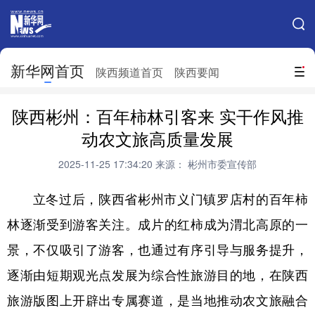
手机新华网
网站地图
新华网首页
搜索
陕西频道首页
陕西要闻
地方频道
陕西彬州：百年柿林引客来 实干作风推
北京
天津
河北
山西
动农文旅高质量发展
辽宁
吉林
上海
江苏
2025-11-25 17:34:20
来源： 彬州市委宣传部
浙江
安徽
福建
江西
立冬过后，陕西省彬州市义门镇罗店村的百年柿
山东
河南
湖北
湖南
林逐渐受到游客关注。成片的红柿成为渭北高原的一
景，不仅吸引了游客，也通过有序引导与服务提升，
广东
广西
海南
重庆
逐渐由短期观光点发展为综合性旅游目的地，在陕西
四川
贵州
云南
西藏
旅游版图上开辟出专属赛道，是当地推动农文旅融合
陕西
甘肃
青海
宁夏