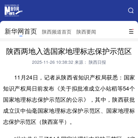
手机新华网
网站地图
新华网首页
搜索
陕西频道首页
陕西要闻
地方频道
陕西两地入选国家地理标志保护示范区
北京
天津
河北
山西
2025-11-26 10:38:32
来源： 陕西日报
辽宁
吉林
上海
江苏
11月24日，记者从陕西省知识产权局获悉：国家
浙江
安徽
福建
江西
知识产权局日前发布《关于拟批准成立小站稻等54个
山东
河南
湖北
湖南
国家地理标志保护示范区的公示》，其中，陕西获批
广东
广西
海南
重庆
成立汉中仙毫国家地理标志保护示范区、国家地理标
志保护示范区（陕西富平）。
四川
贵州
云南
西藏
陕西
甘肃
青海
宁夏