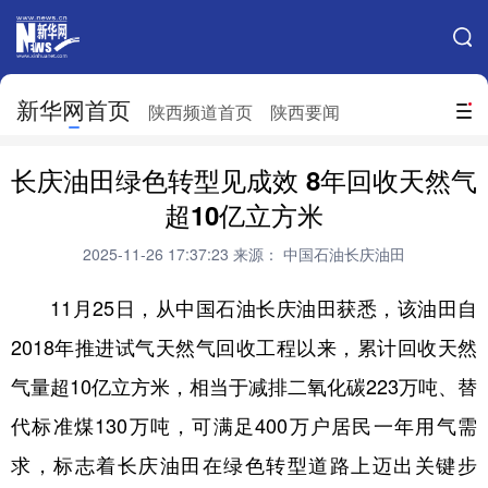
手机新华网
网站地图
新华网首页
搜索
陕西频道首页
陕西要闻
地方频道
长庆油田绿色转型见成效 8年回收天然气
北京
天津
河北
山西
超10亿立方米
辽宁
吉林
上海
江苏
2025-11-26 17:37:23
来源： 中国石油长庆油田
浙江
安徽
福建
江西
11月25日，从中国石油长庆油田获悉，该油田自
山东
河南
湖北
湖南
2018年推进试气天然气回收工程以来，累计回收天然
气量超10亿立方米，相当于减排二氧化碳223万吨、替
广东
广西
海南
重庆
代标准煤130万吨，可满足400万户居民一年用气需
四川
贵州
云南
西藏
求，标志着长庆油田在绿色转型道路上迈出关键步
陕西
甘肃
青海
宁夏