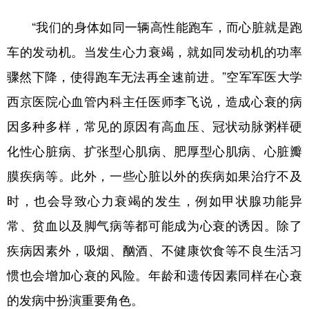
新疆
内蒙古
黑龙江
“我们的身体如同一辆高性能跑车，而心脏就是跑
车的发动机。当发生心力衰竭，就如同发动机的功率
骤然下降，使得跑车无法再全速前进。”空军军医大学
西京医院心血管内科主任医师李飞说，造成心衰的病
因多种多样，常见的原因有高血压、冠状动脉粥样硬
化性心脏病、扩张型心肌病、肥厚型心肌病、心脏瓣
膜疾病等。此外，一些心脏以外的疾病如果治疗不及
时，也会导致心力衰竭的发生，例如甲状腺功能异
常、贫血以及脚气病等都可能成为心衰的诱因。除了
疾病因素外，吸烟、酗酒、不健康饮食等不良生活习
惯也会增加心衰的风险。年龄和遗传因素同样在心衰
的发病中扮演重要角色。