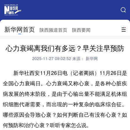
手机新华网
网站地图
新华网首页
搜索
陕西频道首页
陕西要闻
地方频道
心力衰竭离我们有多远？早关注早预防
北京
天津
河北
山西
2025-11-27 09:02:52
来源： 新华网
辽宁
吉林
上海
江苏
新华社西安11月26日电（记者蔺娟）11月26日是
浙江
安徽
福建
江西
全国心力衰竭日。心力衰竭又称心衰，是各种心脏疾
山东
河南
湖北
湖南
病发展的终末阶段，是由于心输出量不能满足机体组
广东
广西
海南
重庆
织细胞代谢需要，而出现的一种复杂的临床综合征。
哪些原因会导致心衰？如何判断自己有没有心衰？如
四川
贵州
云南
西藏
何预防和治疗心衰？听听专家怎么说。
陕西
甘肃
青海
宁夏