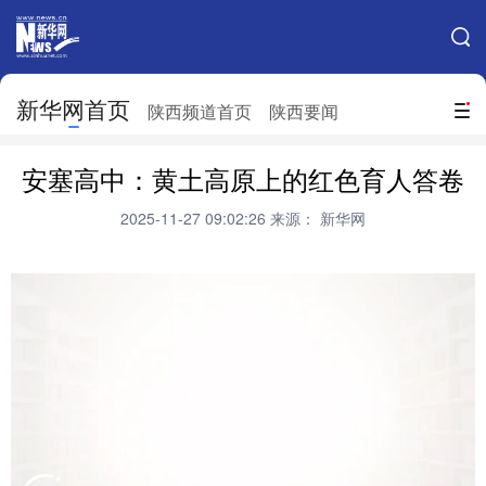
手机新华网
网站地图
新华网首页
搜索
陕西频道首页
陕西要闻
地方频道
安塞高中：黄土高原上的红色育人答卷
北京
天津
河北
山西
2025-11-27 09:02:26
来源： 新华网
辽宁
吉林
上海
江苏
浙江
安徽
福建
江西
山东
河南
湖北
湖南
广东
广西
海南
重庆
四川
贵州
云南
西藏
陕西
甘肃
青海
宁夏