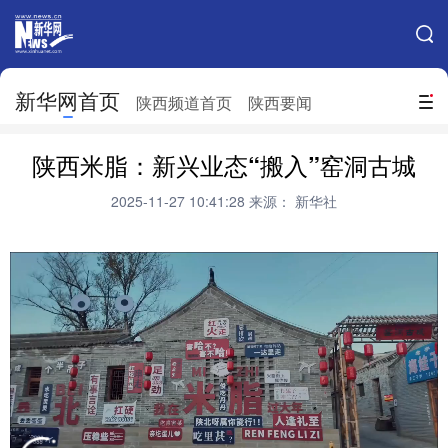
手机新华网
网站地图
新华网首页
搜索
陕西频道首页
陕西要闻
地方频道
陕西米脂：新兴业态“搬入”窑洞古城
北京
天津
河北
山西
2025-11-27 10:41:28
来源： 新华社
辽宁
吉林
上海
江苏
浙江
安徽
福建
江西
山东
河南
湖北
湖南
广东
广西
海南
重庆
四川
贵州
云南
西藏
陕西
甘肃
青海
宁夏