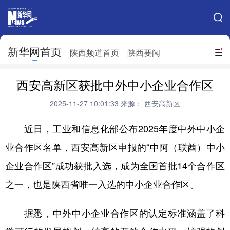
手机新华网
网站地图
新华网首页
搜索
陕西频道首页
陕西要闻
地方频道
西安高新区获批中外中小企业合作区
北京
天津
河北
山西
2025-11-27 10:01:33
来源： 西安高新区
辽宁
吉林
上海
江苏
近日，工业和信息化部公布2025年度中外中小企
浙江
安徽
福建
江西
业合作区名单，西安高新区申报的“中阿（联酋）中小
山东
河南
湖北
湖南
企业合作区”成功获批入选，成为全国首批14个合作区
广东
广西
海南
重庆
之一，也是陕西省唯一入选的中小企业合作区。
四川
贵州
云南
西藏
据悉，中外中小企业合作区的认定标准涵盖了科
陕西
甘肃
青海
宁夏