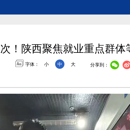
万人次！陕西聚焦就业重点群体
字体：
小
中
大
分享到：